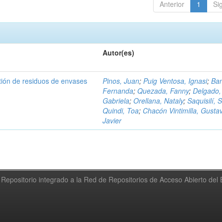
Anterior
1
Si
Autor(es)
tión de residuos de envases
Pinos, Juan
;
Puig Ventosa, Ignasi
;
Ba
Fernanda
;
Quezada, Fanny
;
Delgado,
Gabriela
;
Orellana, Nataly
;
Saquisilí, S
Quindi, Toa
;
Chacón Vintimilla, Gusta
Javier
Repositorio integrado a la Red de Repositorios de Acceso Abierto de