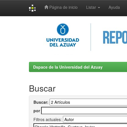
Página de inicio
Listar
Ayuda
Skip
navigation
Dspace de la Universidad del Azuay
Buscar
Buscar:
por
Filtros actuales: