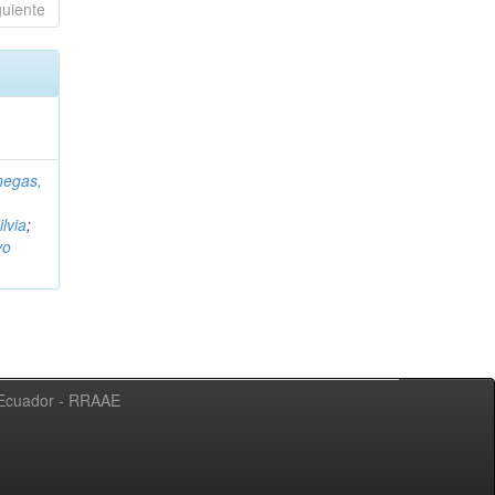
guiente
negas,
ilvia
;
vo
l Ecuador - RRAAE