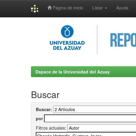
Página de inicio
Listar
Ayuda
Skip
navigation
Dspace de la Universidad del Azuay
Buscar
Buscar:
por
Filtros actuales: