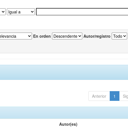
En orden
Autor/registro
Anterior
1
Si
Autor(es)