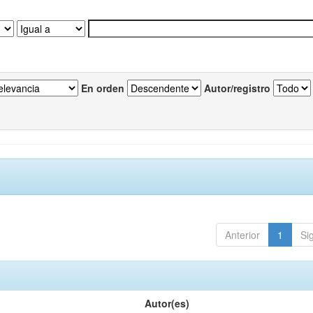
En orden
Autor/registro
Anterior
1
Si
Autor(es)