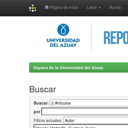
Página de inicio
Listar
Ayuda
Skip
navigation
Dspace de la Universidad del Azuay
Buscar
Buscar:
por
Filtros actuales: