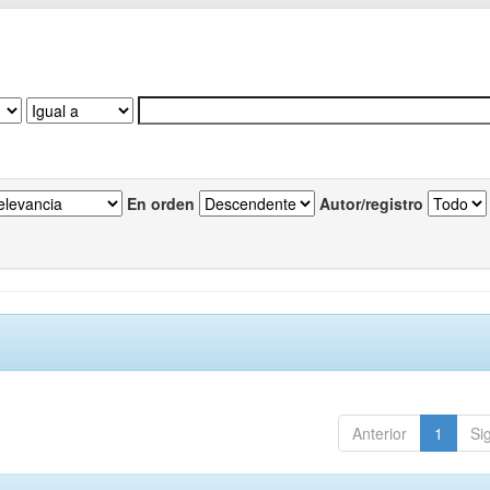
En orden
Autor/registro
Anterior
1
Si