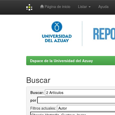
Página de inicio
Listar
Ayuda
Skip
navigation
Dspace de la Universidad del Azuay
Buscar
Buscar:
por
Filtros actuales: