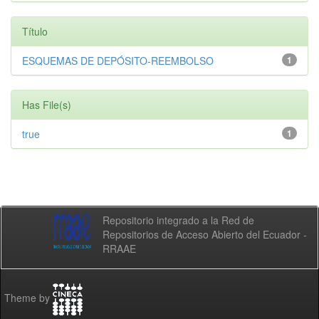
Título
ESQUEMAS DE DEPÓSITO-REEMBOLSO
1
Has File(s)
true
1
Repositorio integrado a la Red de
Repositorios de Acceso Abierto del Ecuador -
RRAAE
Theme by