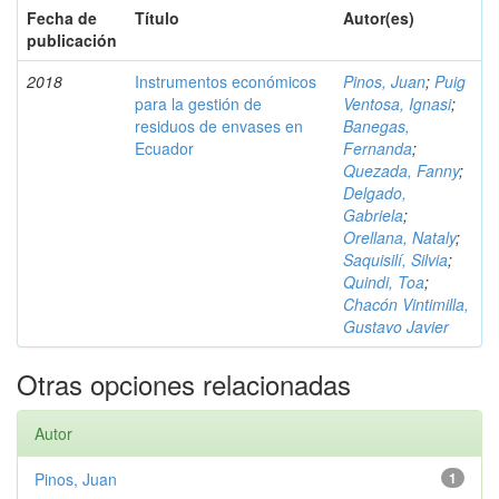
Fecha de
Título
Autor(es)
publicación
2018
Instrumentos económicos
Pinos, Juan
;
Puig
para la gestión de
Ventosa, Ignasi
;
residuos de envases en
Banegas,
Ecuador
Fernanda
;
Quezada, Fanny
;
Delgado,
Gabriela
;
Orellana, Nataly
;
Saquisilí, Silvia
;
Quindi, Toa
;
Chacón Vintimilla,
Gustavo Javier
Otras opciones relacionadas
Autor
Pinos, Juan
1