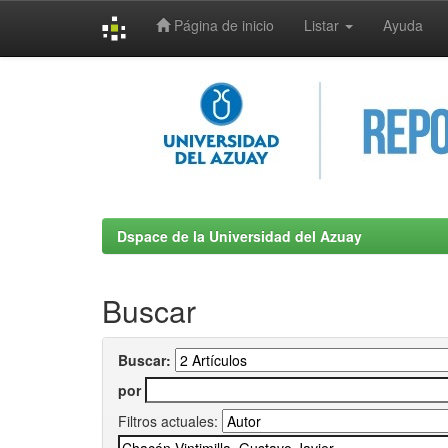
Página de inicio
Listar
Ayuda
Skip
navigation
Dspace de la Universidad del Azuay
Buscar
Buscar:
por
Filtros actuales: