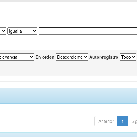
En orden
Autor/registro
Anterior
1
Si