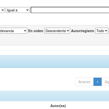
En orden
Autor/registro
Anterior
1
Si
Autor(es)