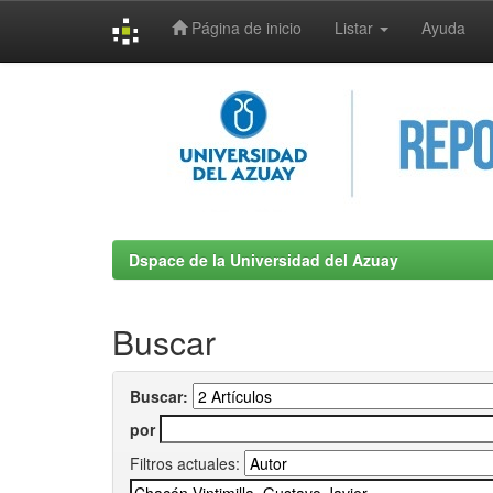
Página de inicio
Listar
Ayuda
Skip
navigation
Dspace de la Universidad del Azuay
Buscar
Buscar:
por
Filtros actuales: