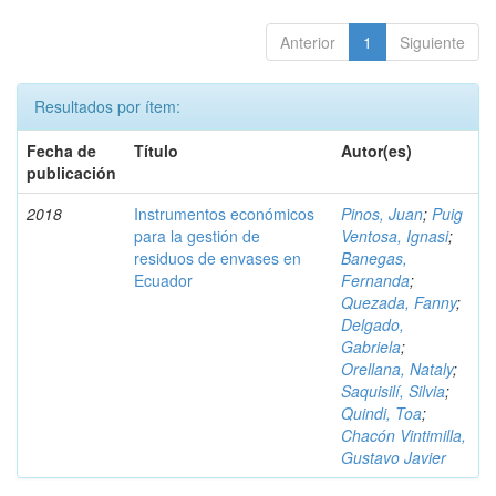
Anterior
1
Siguiente
Resultados por ítem:
Fecha de
Título
Autor(es)
publicación
2018
Instrumentos económicos
Pinos, Juan
;
Puig
para la gestión de
Ventosa, Ignasi
;
residuos de envases en
Banegas,
Ecuador
Fernanda
;
Quezada, Fanny
;
Delgado,
Gabriela
;
Orellana, Nataly
;
Saquisilí, Silvia
;
Quindi, Toa
;
Chacón Vintimilla,
Gustavo Javier