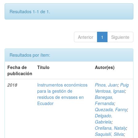
Resultados 1-1 de 1.
Anterior
1
Siguiente
Resultados por ítem:
Fecha de
Título
Autor(es)
publicación
2018
Instrumentos económicos
Pinos, Juan
;
Puig
para la gestión de
Ventosa, Ignasi
;
residuos de envases en
Banegas,
Ecuador
Fernanda
;
Quezada, Fanny
;
Delgado,
Gabriela
;
Orellana, Nataly
;
Saquisilí, Silvia
;