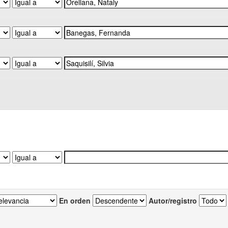
En orden
Autor/registro