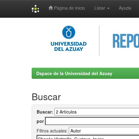
Página de inicio
Listar
Ayuda
Skip
navigation
Dspace de la Universidad del Azuay
Buscar
Buscar:
por
Filtros actuales: