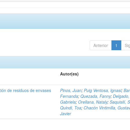
Anterior
1
Si
Autor(es)
tión de residuos de envases
Pinos, Juan
;
Puig Ventosa, Ignasi
;
Ba
Fernanda
;
Quezada, Fanny
;
Delgado,
Gabriela
;
Orellana, Nataly
;
Saquisilí, S
Quindi, Toa
;
Chacón Vintimilla, Gusta
Javier