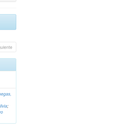
guiente
negas,
ilvia
;
vo