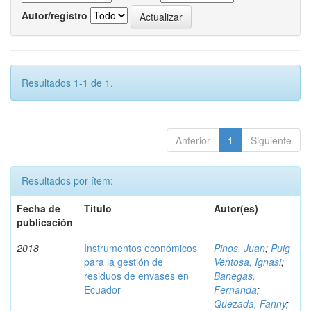
Autor/registro
Resultados 1-1 de 1.
Anterior
1
Siguiente
Resultados por ítem:
Fecha de
Título
Autor(es)
publicación
2018
Instrumentos económicos
Pinos, Juan
;
Puig
para la gestión de
Ventosa, Ignasi
;
residuos de envases en
Banegas,
Ecuador
Fernanda
;
Quezada, Fanny
;