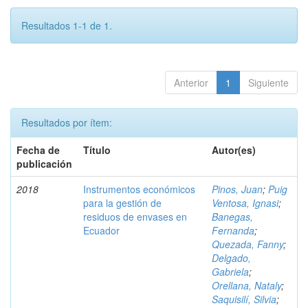
Resultados 1-1 de 1.
Anterior
1
Siguiente
Resultados por ítem:
Fecha de
Título
Autor(es)
publicación
2018
Instrumentos económicos
Pinos, Juan
;
Puig
para la gestión de
Ventosa, Ignasi
;
residuos de envases en
Banegas,
Ecuador
Fernanda
;
Quezada, Fanny
;
Delgado,
Gabriela
;
Orellana, Nataly
;
Saquisilí, Silvia
;