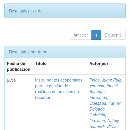
Resultados 1-1 de 1.
Anterior
1
Siguiente
Resultados por ítem:
Fecha de
Título
Autor(es)
publicación
2018
Instrumentos económicos
Pinos, Juan
;
Puig
para la gestión de
Ventosa, Ignasi
;
residuos de envases en
Banegas,
Ecuador
Fernanda
;
Quezada, Fanny
;
Delgado,
Gabriela
;
Orellana, Nataly
;
Saquisilí, Silvia
;