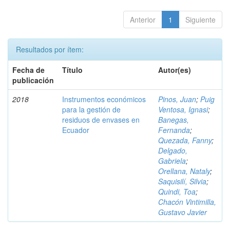
Anterior
1
Siguiente
Resultados por ítem:
Fecha de
Título
Autor(es)
publicación
2018
Instrumentos económicos
Pinos, Juan
;
Puig
para la gestión de
Ventosa, Ignasi
;
residuos de envases en
Banegas,
Ecuador
Fernanda
;
Quezada, Fanny
;
Delgado,
Gabriela
;
Orellana, Nataly
;
Saquisilí, Silvia
;
Quindi, Toa
;
Chacón Vintimilla,
Gustavo Javier