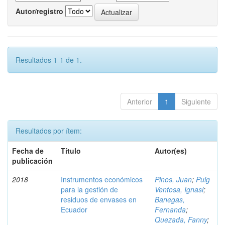
Autor/registro
Resultados 1-1 de 1.
Anterior
1
Siguiente
Resultados por ítem:
Fecha de
Título
Autor(es)
publicación
2018
Instrumentos económicos
Pinos, Juan
;
Puig
para la gestión de
Ventosa, Ignasi
;
residuos de envases en
Banegas,
Ecuador
Fernanda
;
Quezada, Fanny
;