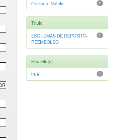
Orellana, Nataly
1
Título
ESQUEMAS DE DEPÓSITO-
1
REEMBOLSO
Has File(s)
true
1