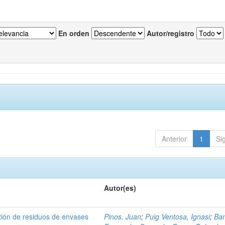
En orden
Autor/registro
Anterior
1
Si
Autor(es)
tión de residuos de envases
Pinos, Juan
;
Puig Ventosa, Ignasi
;
Ba