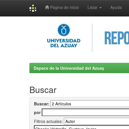
Página de inicio
Listar
Ayuda
Skip
navigation
Dspace de la Universidad del Azuay
Buscar
Buscar:
por
Filtros actuales: