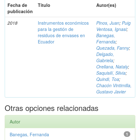
Fecha de
Título
Autor(es)
publicación
2018
Instrumentos económicos
Pinos, Juan
;
Puig
para la gestión de
Ventosa, Ignasi
;
residuos de envases en
Banegas,
Ecuador
Fernanda
;
Quezada, Fanny
;
Delgado,
Gabriela
;
Orellana, Nataly
;
Saquisilí, Silvia
;
Quindi, Toa
;
Chacón Vintimilla,
Gustavo Javier
Otras opciones relacionadas
Autor
Banegas, Fernanda
1