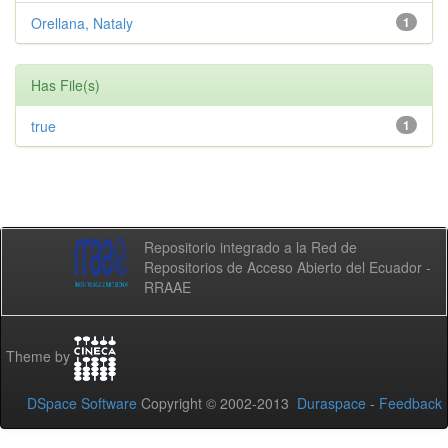
Orellana, Nataly
1
Has File(s)
true
1
Repositorio integrado a la Red de
Repositorios de Acceso Abierto del Ecuador -
RRAAE
Theme by
DSpace Software
Copyright © 2002-2013
Duraspace
-
Feedback