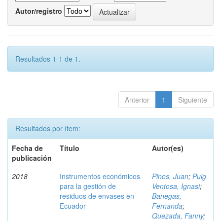
Autor/registro
Resultados 1-1 de 1.
Anterior
1
Siguiente
Resultados por ítem:
Fecha de
Título
Autor(es)
publicación
2018
Instrumentos económicos
Pinos, Juan
;
Puig
para la gestión de
Ventosa, Ignasi
;
residuos de envases en
Banegas,
Ecuador
Fernanda
;
Quezada, Fanny
;