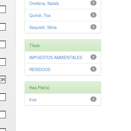
Orellana, Nataly
1
Quindi, Toa
1
Saquisilí, Silvia
1
Título
IMPUESTOS AMBIENTALES
1
RESIDUOS
1
Has File(s)
true
1