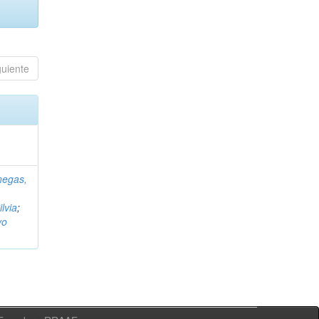
guiente
negas,
ilvia
;
vo