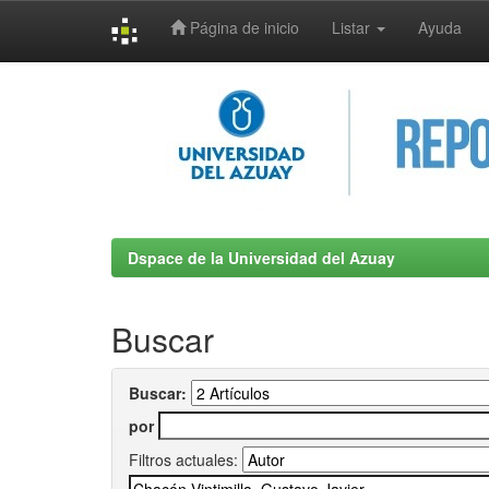
Página de inicio
Listar
Ayuda
Skip
navigation
Dspace de la Universidad del Azuay
Buscar
Buscar:
por
Filtros actuales: