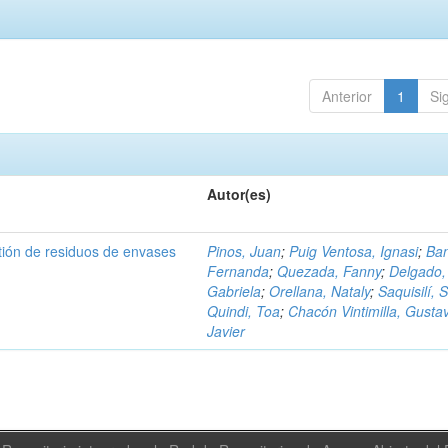
Anterior
1
Si
Autor(es)
tión de residuos de envases
Pinos, Juan
;
Puig Ventosa, Ignasi
;
Ba
Fernanda
;
Quezada, Fanny
;
Delgado,
Gabriela
;
Orellana, Nataly
;
Saquisilí, S
Quindi, Toa
;
Chacón Vintimilla, Gusta
Javier