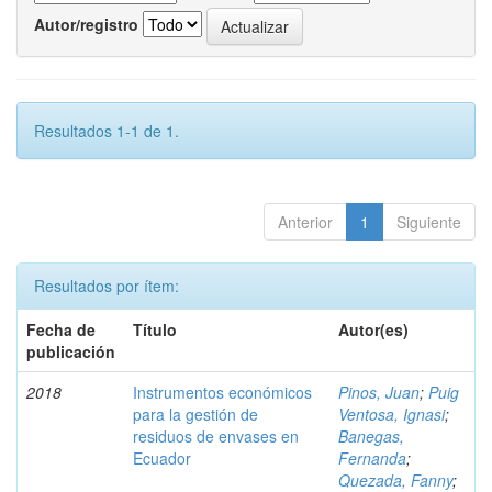
Autor/registro
Resultados 1-1 de 1.
Anterior
1
Siguiente
Resultados por ítem:
Fecha de
Título
Autor(es)
publicación
2018
Instrumentos económicos
Pinos, Juan
;
Puig
para la gestión de
Ventosa, Ignasi
;
residuos de envases en
Banegas,
Ecuador
Fernanda
;
Quezada, Fanny
;