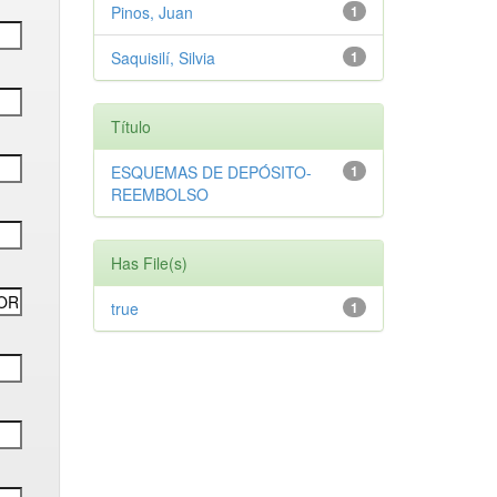
Pinos, Juan
1
Saquisilí, Silvia
1
Título
ESQUEMAS DE DEPÓSITO-
1
REEMBOLSO
Has File(s)
true
1