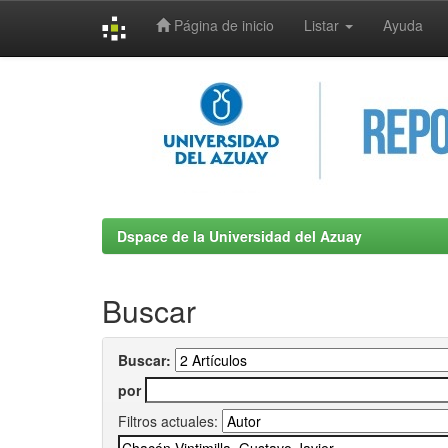
Página de inicio
Listar
Ayuda
Skip
navigation
Dspace de la Universidad del Azuay
Buscar
Buscar:
por
Filtros actuales: