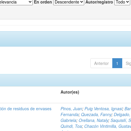
En orden
Autor/registro
Anterior
1
Si
Autor(es)
tión de residuos de envases
Pinos, Juan
;
Puig Ventosa, Ignasi
;
Ba
Fernanda
;
Quezada, Fanny
;
Delgado,
Gabriela
;
Orellana, Nataly
;
Saquisilí, S
Quindi, Toa
;
Chacón Vintimilla, Gusta