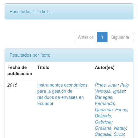
Resultados 1-1 de 1.
Anterior
1
Siguiente
Resultados por ítem:
Fecha de
Título
Autor(es)
publicación
2018
Instrumentos económicos
Pinos, Juan
;
Puig
para la gestión de
Ventosa, Ignasi
;
residuos de envases en
Banegas,
Ecuador
Fernanda
;
Quezada, Fanny
;
Delgado,
Gabriela
;
Orellana, Nataly
;
Saquisilí, Silvia
;