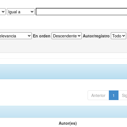
En orden
Autor/registro
Anterior
1
Si
Autor(es)