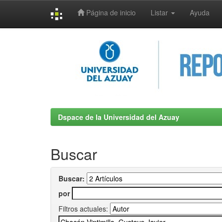
Página de inicio
Listar
Ayuda
Skip
navigation
Dspace de la Universidad del Azuay
Buscar
Buscar:
por
Filtros actuales: