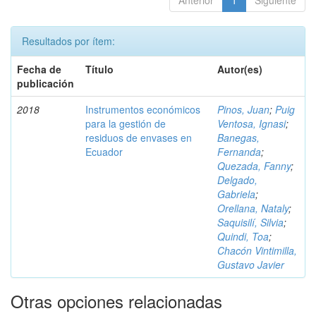
Anterior
1
Siguiente
Resultados por ítem:
Fecha de
Título
Autor(es)
publicación
2018
Instrumentos económicos
Pinos, Juan
;
Puig
para la gestión de
Ventosa, Ignasi
;
residuos de envases en
Banegas,
Ecuador
Fernanda
;
Quezada, Fanny
;
Delgado,
Gabriela
;
Orellana, Nataly
;
Saquisilí, Silvia
;
Quindi, Toa
;
Chacón Vintimilla,
Gustavo Javier
Otras opciones relacionadas