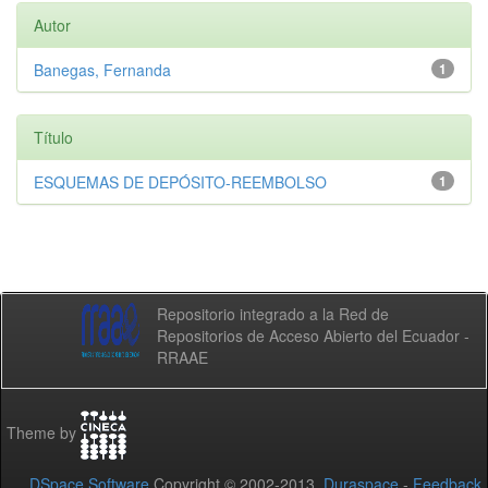
Autor
Banegas, Fernanda
1
Título
ESQUEMAS DE DEPÓSITO-REEMBOLSO
1
Repositorio integrado a la Red de
Repositorios de Acceso Abierto del Ecuador -
RRAAE
Theme by
DSpace Software
Copyright © 2002-2013
Duraspace
-
Feedback