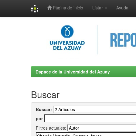
Página de inicio
Listar
Ayuda
Skip
navigation
Dspace de la Universidad del Azuay
Buscar
Buscar:
por
Filtros actuales: