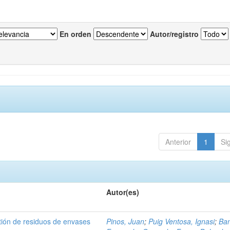
En orden
Autor/registro
Anterior
1
Si
Autor(es)
tión de residuos de envases
Pinos, Juan
;
Puig Ventosa, Ignasi
;
Ba