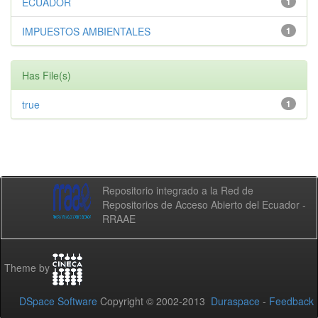
ECUADOR
1
IMPUESTOS AMBIENTALES
1
Has File(s)
true
1
Repositorio integrado a la Red de
Repositorios de Acceso Abierto del Ecuador -
RRAAE
Theme by
DSpace Software
Copyright © 2002-2013
Duraspace
-
Feedback