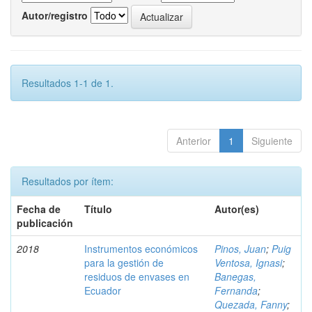
Autor/registro
Resultados 1-1 de 1.
Anterior
1
Siguiente
Resultados por ítem:
Fecha de
Título
Autor(es)
publicación
2018
Instrumentos económicos
Pinos, Juan
;
Puig
para la gestión de
Ventosa, Ignasi
;
residuos de envases en
Banegas,
Ecuador
Fernanda
;
Quezada, Fanny
;