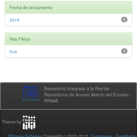
Fecha de lanzamiento
2018
1
Has File(s)
true
1
Repositorio integrado a la Red de
Repositorios de Acceso Abierto del Ecuador -
RRAAE
Theme by
DSpace Software
Copyright © 2002-2013
Duraspace
-
Feedback