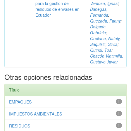
para la gestión de
Ventosa, Ignasi
;
residuos de envases en
Banegas,
Ecuador
Fernanda
;
Quezada, Fanny
;
Delgado,
Gabriela
;
Orellana, Nataly
;
Saquisilí, Silvia
;
Quindi, Toa
;
Chacón Vintimilla,
Gustavo Javier
Otras opciones relacionadas
Título
EMPAQUES
1
IMPUESTOS AMBIENTALES
1
RESIDUOS
1