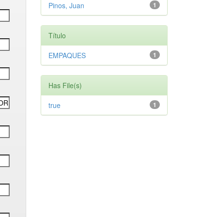
Pinos, Juan
1
Título
EMPAQUES
1
Has File(s)
true
1