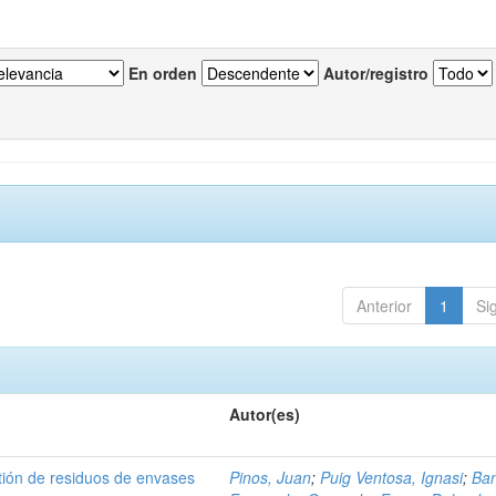
En orden
Autor/registro
Anterior
1
Si
Autor(es)
tión de residuos de envases
Pinos, Juan
;
Puig Ventosa, Ignasi
;
Ba