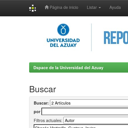
Página de inicio
Listar
Ayuda
Skip
navigation
Dspace de la Universidad del Azuay
Buscar
Buscar:
por
Filtros actuales: