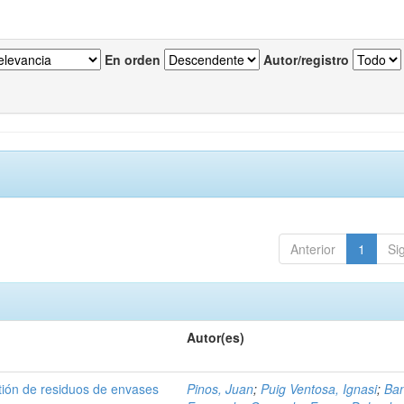
En orden
Autor/registro
Anterior
1
Si
Autor(es)
tión de residuos de envases
Pinos, Juan
;
Puig Ventosa, Ignasi
;
Ba