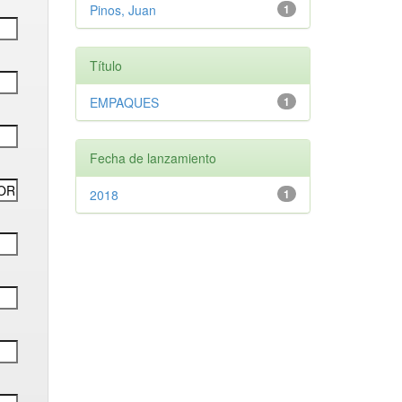
Pinos, Juan
1
Título
EMPAQUES
1
Fecha de lanzamiento
2018
1