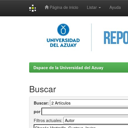
Página de inicio
Listar
Ayuda
Skip
navigation
Dspace de la Universidad del Azuay
Buscar
Buscar:
por
Filtros actuales: