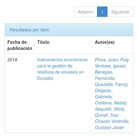
Anterior
1
Siguiente
Resultados por ítem:
Fecha de
Título
Autor(es)
publicación
2018
Instrumentos económicos
Pinos, Juan
;
Puig
para la gestión de
Ventosa, Ignasi
;
residuos de envases en
Banegas,
Ecuador
Fernanda
;
Quezada, Fanny
;
Delgado,
Gabriela
;
Orellana, Nataly
;
Saquisilí, Silvia
;
Quindi, Toa
;
Chacón Vintimilla,
Gustavo Javier