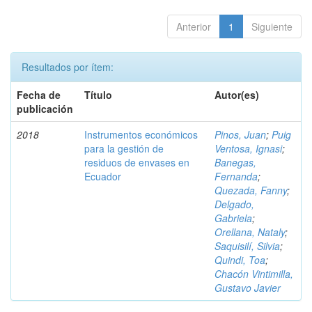
Anterior
1
Siguiente
Resultados por ítem:
Fecha de
Título
Autor(es)
publicación
2018
Instrumentos económicos
Pinos, Juan
;
Puig
para la gestión de
Ventosa, Ignasi
;
residuos de envases en
Banegas,
Ecuador
Fernanda
;
Quezada, Fanny
;
Delgado,
Gabriela
;
Orellana, Nataly
;
Saquisilí, Silvia
;
Quindi, Toa
;
Chacón Vintimilla,
Gustavo Javier