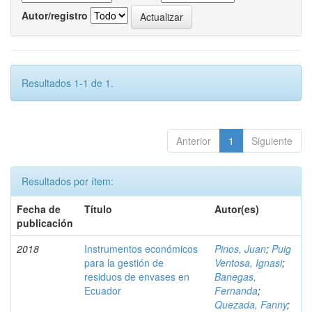
Autor/registro
Resultados 1-1 de 1.
Anterior
1
Siguiente
Resultados por ítem:
Fecha de
Título
Autor(es)
publicación
2018
Instrumentos económicos
Pinos, Juan
;
Puig
para la gestión de
Ventosa, Ignasi
;
residuos de envases en
Banegas,
Ecuador
Fernanda
;
Quezada, Fanny
;