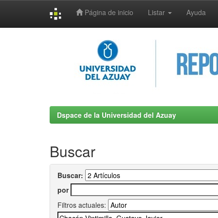
Página de inicio
Listar
Ayuda
Skip
navigation
Dspace de la Universidad del Azuay
Buscar
Buscar:
por
Filtros actuales: