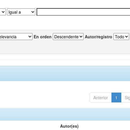
En orden
Autor/registro
Anterior
1
Si
Autor(es)