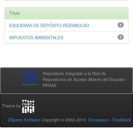
Título
ESQUEMAS DE DEPÓSITO-REEMBOLSO
1
IMPUESTOS AMBIENTALES
1
Repositorio integrado a la Red de
Repositorios de Acceso Abierto del Ecuador -
RRAAE
Theme by
DSpace Software
Copyright © 2002-2013
Duraspace
-
Feedback