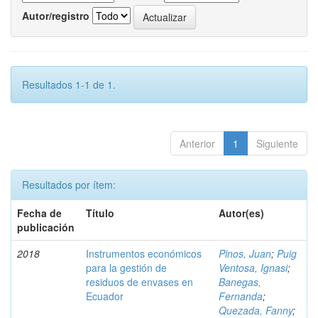
Autor/registro
Resultados 1-1 de 1.
Anterior
1
Siguiente
Resultados por ítem:
Fecha de
Título
Autor(es)
publicación
2018
Instrumentos económicos
Pinos, Juan
;
Puig
para la gestión de
Ventosa, Ignasi
;
residuos de envases en
Banegas,
Ecuador
Fernanda
;
Quezada, Fanny
;