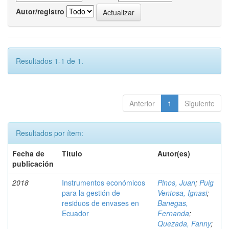
Autor/registro
Resultados 1-1 de 1.
Anterior
1
Siguiente
Resultados por ítem:
Fecha de
Título
Autor(es)
publicación
2018
Instrumentos económicos
Pinos, Juan
;
Puig
para la gestión de
Ventosa, Ignasi
;
residuos de envases en
Banegas,
Ecuador
Fernanda
;
Quezada, Fanny
;