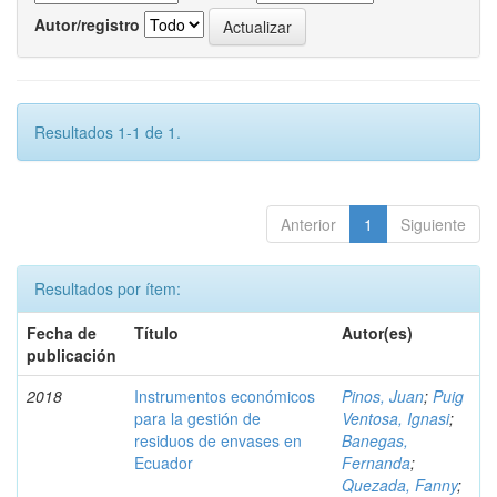
Autor/registro
Resultados 1-1 de 1.
Anterior
1
Siguiente
Resultados por ítem:
Fecha de
Título
Autor(es)
publicación
2018
Instrumentos económicos
Pinos, Juan
;
Puig
para la gestión de
Ventosa, Ignasi
;
residuos de envases en
Banegas,
Ecuador
Fernanda
;
Quezada, Fanny
;