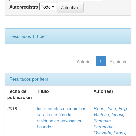
Autor/registro
Resultados 1-1 de 1.
Anterior
1
Siguiente
Resultados por ítem:
Fecha de
Título
Autor(es)
publicación
2018
Instrumentos económicos
Pinos, Juan
;
Puig
para la gestión de
Ventosa, Ignasi
;
residuos de envases en
Banegas,
Ecuador
Fernanda
;
Quezada, Fanny
;