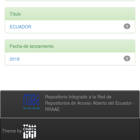
Título
ECUADOR
1
Fecha de lanzamiento
2018
1
Repositorio integrado a la Red de
Repositorios de Acceso Abierto del Ecuador -
RRAAE
Theme by