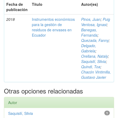
Fecha de
Título
Autor(es)
publicación
2018
Instrumentos económicos
Pinos, Juan
;
Puig
para la gestión de
Ventosa, Ignasi
;
residuos de envases en
Banegas,
Ecuador
Fernanda
;
Quezada, Fanny
;
Delgado,
Gabriela
;
Orellana, Nataly
;
Saquisilí, Silvia
;
Quindi, Toa
;
Chacón Vintimilla,
Gustavo Javier
Otras opciones relacionadas
Autor
Saquisilí, Silvia
1