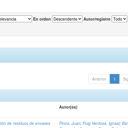
En orden
Autor/registro
Anterior
1
Si
Autor(es)
tión de residuos de envases
Pinos, Juan
;
Puig Ventosa, Ignasi
;
Ba