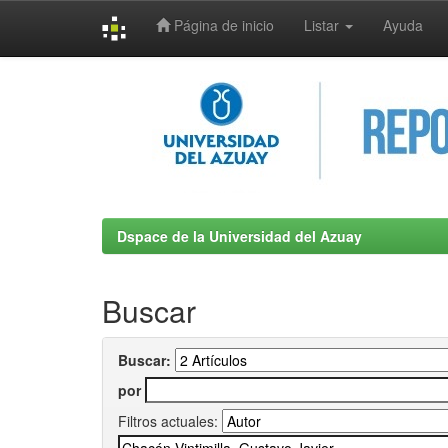
Página de inicio
Listar
Ayuda
Skip
navigation
Dspace de la Universidad del Azuay
Buscar
Buscar:
por
Filtros actuales: