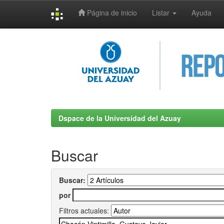
Página de inicio
Listar
Ayuda
Skip
navigation
Dspace de la Universidad del Azuay
Buscar
Buscar:
por
Filtros actuales: