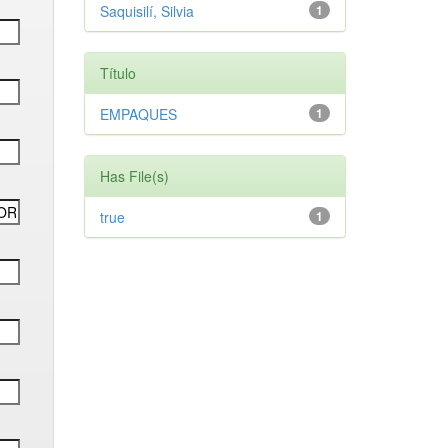
Saquisilí, Silvia
1
Título
EMPAQUES
1
Has File(s)
true
1