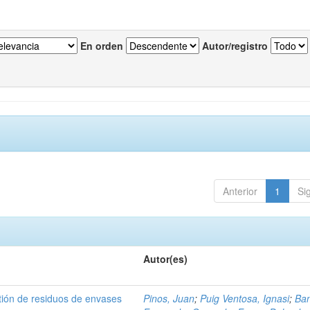
En orden
Autor/registro
Anterior
1
Si
Autor(es)
tión de residuos de envases
Pinos, Juan
;
Puig Ventosa, Ignasi
;
Ba