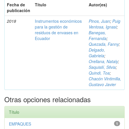
Fecha de
Título
Autor(es)
publicación
2018
Instrumentos económicos
Pinos, Juan
;
Puig
para la gestión de
Ventosa, Ignasi
;
residuos de envases en
Banegas,
Ecuador
Fernanda
;
Quezada, Fanny
;
Delgado,
Gabriela
;
Orellana, Nataly
;
Saquisilí, Silvia
;
Quindi, Toa
;
Chacón Vintimilla,
Gustavo Javier
Otras opciones relacionadas
Título
EMPAQUES
1