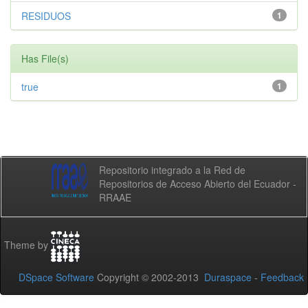
RESIDUOS
1
Has File(s)
true
1
Repositorio integrado a la Red de
Repositorios de Acceso Abierto del Ecuador -
RRAAE
Theme by
DSpace Software
Copyright © 2002-2013
Duraspace
-
Feedback