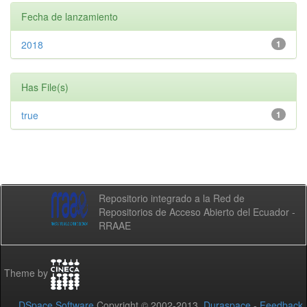
Fecha de lanzamiento
2018
1
Has File(s)
true
1
Repositorio integrado a la Red de
Repositorios de Acceso Abierto del Ecuador -
RRAAE
Theme by
DSpace Software
Copyright © 2002-2013
Duraspace
-
Feedback