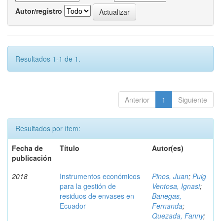
Autor/registro
Resultados 1-1 de 1.
Anterior
1
Siguiente
Resultados por ítem:
Fecha de
Título
Autor(es)
publicación
2018
Instrumentos económicos
Pinos, Juan
;
Puig
para la gestión de
Ventosa, Ignasi
;
residuos de envases en
Banegas,
Ecuador
Fernanda
;
Quezada, Fanny
;