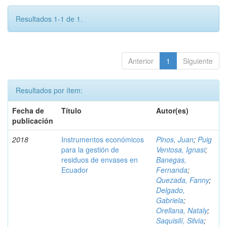
Resultados 1-1 de 1.
Anterior
1
Siguiente
Resultados por ítem:
Fecha de
Título
Autor(es)
publicación
2018
Instrumentos económicos
Pinos, Juan
;
Puig
para la gestión de
Ventosa, Ignasi
;
residuos de envases en
Banegas,
Ecuador
Fernanda
;
Quezada, Fanny
;
Delgado,
Gabriela
;
Orellana, Nataly
;
Saquisilí, Silvia
;