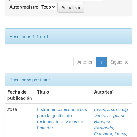
Autor/registro
Resultados 1-1 de 1.
Anterior
1
Siguiente
Resultados por ítem:
Fecha de
Título
Autor(es)
publicación
2018
Instrumentos económicos
Pinos, Juan
;
Puig
para la gestión de
Ventosa, Ignasi
;
residuos de envases en
Banegas,
Ecuador
Fernanda
;
Quezada, Fanny
;