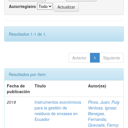
Autor/registro
Resultados 1-1 de 1.
Anterior
1
Siguiente
Resultados por ítem:
Fecha de
Título
Autor(es)
publicación
2018
Instrumentos económicos
Pinos, Juan
;
Puig
para la gestión de
Ventosa, Ignasi
;
residuos de envases en
Banegas,
Ecuador
Fernanda
;
Quezada, Fanny
;