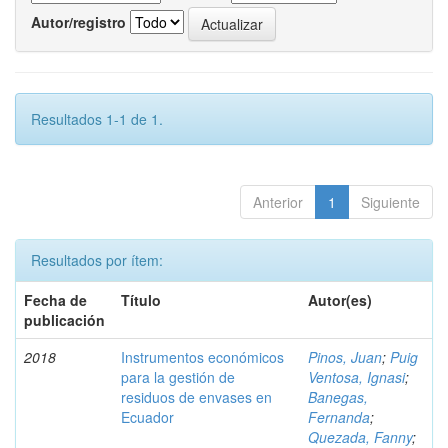
Autor/registro
Resultados 1-1 de 1.
Anterior
1
Siguiente
Resultados por ítem:
Fecha de
Título
Autor(es)
publicación
2018
Instrumentos económicos
Pinos, Juan
;
Puig
para la gestión de
Ventosa, Ignasi
;
residuos de envases en
Banegas,
Ecuador
Fernanda
;
Quezada, Fanny
;