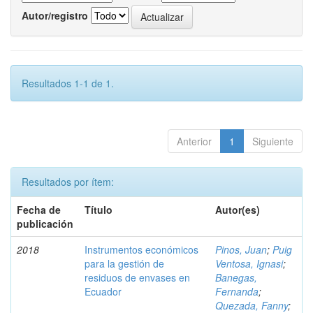
Autor/registro
Resultados 1-1 de 1.
Anterior
1
Siguiente
Resultados por ítem:
Fecha de
Título
Autor(es)
publicación
2018
Instrumentos económicos
Pinos, Juan
;
Puig
para la gestión de
Ventosa, Ignasi
;
residuos de envases en
Banegas,
Ecuador
Fernanda
;
Quezada, Fanny
;