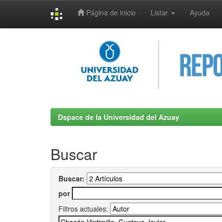
Página de inicio
Listar
Ayuda
Skip
navigation
Dspace de la Universidad del Azuay
Buscar
Buscar:
por
Filtros actuales: