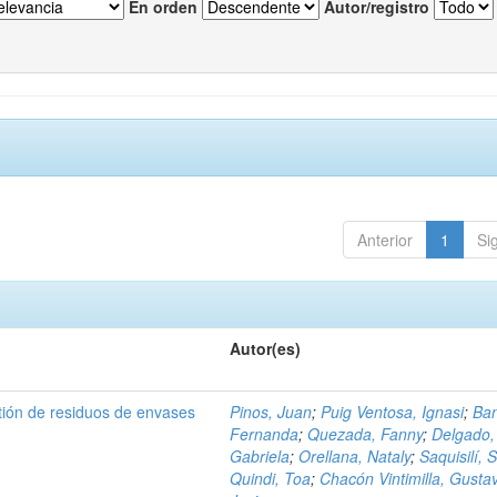
En orden
Autor/registro
Anterior
1
Si
Autor(es)
tión de residuos de envases
Pinos, Juan
;
Puig Ventosa, Ignasi
;
Ba
Fernanda
;
Quezada, Fanny
;
Delgado,
Gabriela
;
Orellana, Nataly
;
Saquisilí, S
Quindi, Toa
;
Chacón Vintimilla, Gusta